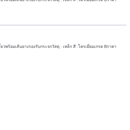
ขี้ยวพร้อมเส้นยางรองรับกระจกวัสดุ : เหล็ก สี :โครเมี่ยมเกรด Bราคา