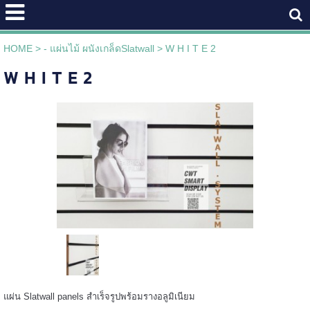
HOME
>
- แผ่นไม้ ผนังเกล็ดSlatwall
>
W H I T E 2
W H I T E 2
แผ่น Slatwall panels สำเร็จรูปพร้อมรางอลูมิเนียม