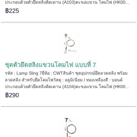
ประกอบด้วยตัวยึดสลิงติดเดาน (A103)ตะขอแขวน โคมไฟ (HK00...
฿225
ชุดตัวยึดสลิงแขวนโคมไฟ แบบที่ 7
รหัส : Lamp Sling 7ยี่ห้อ : CWTสินค้า ชุดอุปกรณ์ยึดลวดสลิง พร้อม
ลวดสลิง สำหรับยึดโคมไฟวัสดุ : อลูมิเนียม / ทองเหลืองสี : บอนด์
ประกอบด้วยตัวยึดสลิงติดเดาน (A104)ตะขอแขวน โคมไฟ (HK00...
฿290
======