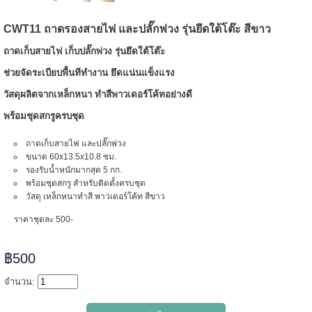
======
CWT11 ถาดรองสายไฟ และปลั๊กพ่วง รุ่นยึดใต้โต๊ะ สีขาว
ถาดเก็บสายไฟ เก็บปลั๊กพ่วง รุ่นยึดใต้โต๊ะ
ช่วยจัดระเบียบพื้นทีทำงาน ยึดแน่นแข็งแรง
วัสดุผลิตจากเหล็กหนา ทำสีพาวเดอร์โค้ทอย่างดี
พร้อมชุดสกรูครบชุด
ถาดเก็บสายไฟ และปลั๊กพ่วง
ขนาด 60x13.5x10.8 ซม.
รองรับน้ำหนักมากสุด 5 กก.
พร้อมชุดสกรู สำหรับติดตั้งครบชุด
วัสดุ เหล็กหนาทำสี พาวเดอร์โค้ท สีขาว
ราคาชุดละ 500-
=====
฿500
จำนวน: