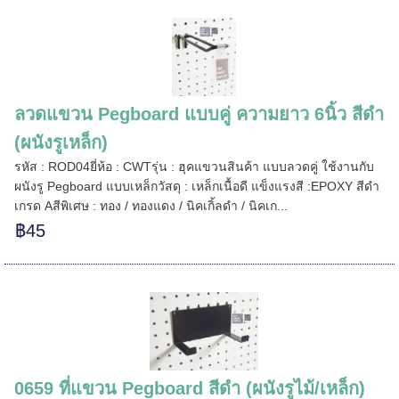
ลวดแขวน Pegboard แบบคู่ ความยาว 6นิ้ว สีดำ
(ผนังรูเหล็ก)
รหัส : ROD04ยี่ห้อ : CWTรุ่น : ฮุคแขวนสินค้า แบบลวดคู่ ใช้งานกับ
ผนังรู Pegboard แบบเหล็กวัสดุ : เหล็กเนื้อดี แข็งแรงสี :EPOXY สีดำ
เกรด Aสีพิเศษ : ทอง / ทองแดง / นิคเกิ้ลดำ / นิคเก...
฿45
0659 ที่แขวน Pegboard สีดำ (ผนังรูไม้/เหล็ก)