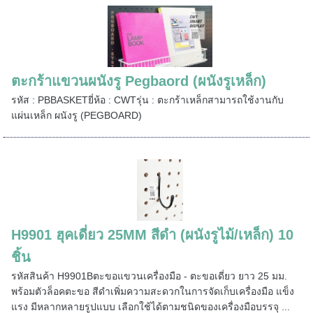
ตะกร้าแขวนผนังรู Pegbaord (ผนังรูเหล็ก)
รหัส : PBBASKETยี่ห้อ : CWTรุ่น : ตะกร้าเหล็กสามารถใช้งานกับ
แผ่นเหล็ก ผนังรู (PEGBOARD)
H9901 ฮุคเดี่ยว 25MM สีดำ (ผนังรูไม้/เหล็ก) 10
ชิ้น
รหัสสินค้า H9901Bตะขอแขวนเครื่องมือ - ตะขอเดี่ยว ยาว 25 มม.
พร้อมตัวล็อคตะขอ สีดำเพิ่มความสะดวกในการจัดเก็บเครื่องมือ แข็ง
แรง มีหลากหลายรูปแบบ เลือกใช้ได้ตามชนิดของเครื่องมือบรรจุ ...