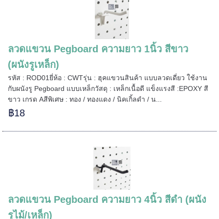
ลวดแขวน Pegboard ความยาว 1นิ้ว สีขาว
(ผนังรูเหล็ก)
รหัส : ROD01ยี่ห้อ : CWTรุ่น : ฮุคแขวนสินค้า แบบลวดเดี่ยว ใช้งาน
กับผนังรู Pegboard แบบเหล็กวัสดุ : เหล็กเนื้อดี แข็งแรงสี :EPOXY สี
ขาว เกรด Aสีพิเศษ : ทอง / ทองแดง / นิคเกิ้ลดำ / น...
฿18
ลวดแขวน Pegboard ความยาว 4นิ้ว สีดำ (ผนัง
รูไม้/เหล็ก)