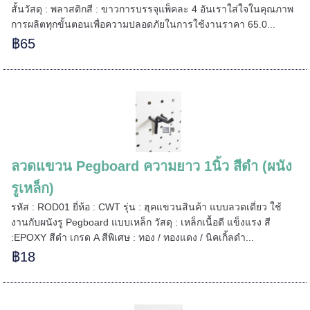
สั้นวัสดุ : พลาสติกสี : ขาวการบรรจุแพ็คละ 4 อันเราใส่ใจในคุณภาพ
การผลิตทุกขั้นตอนเพื่อความปลอดภัยในการใช้งานราคา 65.0...
฿65
ลวดแขวน Pegboard ความยาว 1นิ้ว สีดำ (ผนัง
รูเหล็ก)
รหัส : ROD01 ยี่ห้อ : CWT รุ่น : ฮุคแขวนสินค้า แบบลวดเดี่ยว ใช้
งานกับผนังรู Pegboard แบบเหล็ก วัสดุ : เหล็กเนื้อดี แข็งแรง สี
:EPOXY สีดำ เกรด A สีพิเศษ : ทอง / ทองแดง / นิคเกิ้ลดำ...
฿18