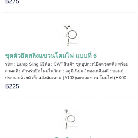
฿275
ชุดตัวยึดสลิงแขวนโคมไฟ แบบที่ 6
รหัส : Lamp Sling 6ยี่ห้อ : CWTสินค้า ชุดอุปกรณ์ยึดลวดสลิง พร้อม
ลวดสลิง สำหรับยึดโคมไฟวัสดุ : อลูมิเนียม / ทองเหลืองสี : บอนด์
ประกอบด้วยตัวยึดสลิงติดเดาน (A103)ตะขอแขวน โคมไฟ (HK00...
฿225
======
======