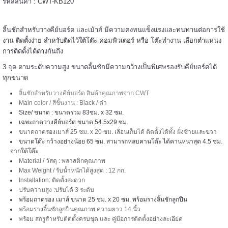
รหัสสินค้า : CWT-KB120
======
ลิ้นชักสำหรับวางคีย์บอร์ด และเม้าส์ มีความคงทนแข็งแรงและทนทานต่อการใช้
งาน ติดตั้งง่าย สำหรับติดไว้ใต้โต๊ะ คอมพิวเตอร์ หรือ โต๊ะทำงาน เลือกตำแหน่ง
การติดตั้งได้ต่างกันถึง
3 จุด ตามระดับความสูง ขนาดลิ้นชักมีความกว้างเป็นพิเศษรองรับคีย์บอร์ดได้
ทุกขนาด
ลิ้นชักสำหรับวางคีย์บอร์ด สินค้าคุณภาพจาก CWT
Main c
olor / สีชิ้นงาน : Bl
ack / ดำ
Size/ ขนาด : ขนาดรวม 83ซม. x 32 ซม.
เฉพะถาดวางคีย์บอร์ด ขนาด 54.5x29 ซม.
ขนาดถาดรองเมาส์ 25 ซม. x 20 ซม. เลื่อนเก็บได้ ติดตั้งได้ทั้ง ฝั่งซ้ายและขวา
ขนาดโต๊ะ กว้างอย่างน้อย 65 ซม. สามารถหลบคานโต๊ะ ได้คานหนาสุด 4.5 ซม.
จากใต้โต๊ะ
Material / วัสดุ : พลาสติกคุณภาพ
Max Weight / รับน้ำหนักได้สูงสุด : 12 กก.
=====
Installation: ติดตั้งสะดวก
ปรับความสูง :ปรับได้ 3 ระดับ
พร้อมถาดรอง เมาส์ ขนาด 25 ซม. x 20 ซม. พร้อมรางลิ้นชักลูกปืน
พร้อมรางลิ้นชักลูกปืนคุณภาพ ความยาว 14 นิ้ว
พร้อม สกรูสำหรับติดตั้งครบชุด และ คู่มือการติดตั้งอย่างละเอียด