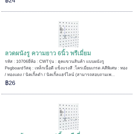
฿24
======
ลวดผนังรู ความยาว 6นิ้ว พรีเมี่ยม
รหัส : 10706ยี่ห้อ : CWTรุ่น : ฮุคแขวนสินค้า แบบผนังรู
Pegboardวัสดุ : เหล็กเนื้อดี แข็งแรงสี :โครเมี่ยมเกรด Aสีพิเศษ : ทอง
/ ทองแดง / นิคเกิ้ลดำ / นิคเกิ้ลแฮร์ไลน์ (สามารถสอบถามเพ...
฿26
=====