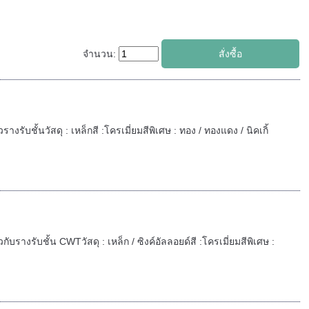
จำนวน:
รางรับชั้นวัสดุ : เหล็กสี :โครเมี่ยมสีพิเศษ : ทอง / ทองแดง / นิคเกิ้
วกับรางรับชั้น CWTวัสดุ : เหล็ก / ซิงค์อัลลอยด์สี :โครเมี่ยมสีพิเศษ :