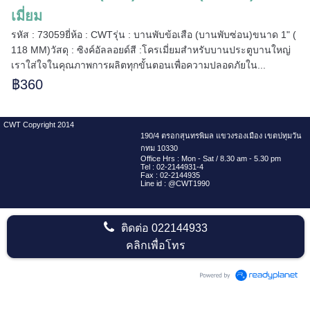
เมี่ยม
รหัส : 73059ยี่ห้อ : CWTรุ่น : บานพับข้อเสือ (บานพับซ่อน)ขนาด 1" (
118 MM)วัสดุ : ซิงค์อัลลอยด์สี :โครเมี่ยมสำหรับบานประตูบานใหญ่
เราใส่ใจในคุณภาพการผลิตทุกขั้นตอนเพื่อความปลอดภัยใน...
฿360
CWT Copyright 2014
190/4 ตรอกสุนทรพิมล แขวงรองเมือง เขตปทุมวัน
กทม 10330
Office Hrs : Mon - Sat / 8.30 am - 5.30 pm
Tel : 02-2144931-4
Fax : 02-2144935
Line id : @CWT1990
ติดต่อ
022144933
คลิกเพื่อโทร
======