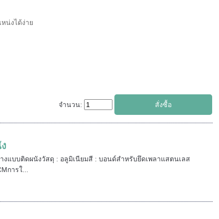
หน่งได้ง่าย
จำนวน:
ัง
ทางแบบติดผนังวัสดุ : อลูมิเนียมสี : บอนด์สำหรับยึดเพลาแสตนเลส
CMการใ...