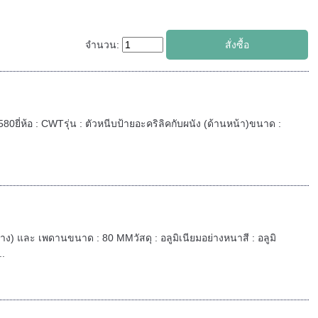
จำนวน:
580ยี่ห้อ : CWTรุ่น : ตัวหนีบป้ายอะคริลิคกับผนัง (ด้านหน้า)ขนาด :
นข้าง) และ เพดานขนาด : 80 MMวัสดุ : อลูมิเนียมอย่างหนาสี : อลูมิ
..