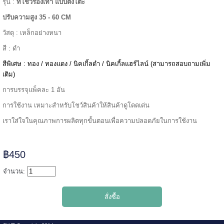
รุ่น :
ที่โชว์รองเท้า แบบตั้งโต๊ะ
ปรับความสูง 35 - 60 CM
======
วัสดุ : เหล็กอย่างหนา
สี : ดำ
สีพิเศษ : ทอง / ทองแดง / นิคเกิ้ลดำ / นิคเกิ้ลแฮร์ไลน์ (สามารถสอบถามเพิ่ม
เติม)
การบรรจุแพ็คละ 1 อัน
การใช้งาน เหมาะสำหรับโชว์สินค้าให้สินค้าดูโดดเด่น
เราใส่ใจในคุณภาพการผลิตทุกขั้นตอนเพื่อความปลอดภัยในการใช้งาน
฿450
จำนวน:
=====