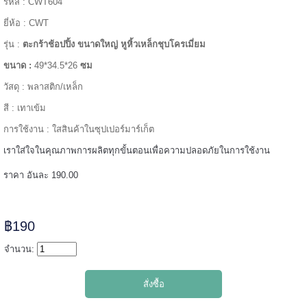
รหัส : CWT604
ยี่ห้อ : CWT
======
รุ่น :
ตะกร้าช้อปปิ้ง ขนาดใหญ่ หูหิ้วเหล็กชุบโครเมี่ยม
ขนาด :
49*34.5*26
ซม
วัสดุ : พลาสติก/เหล็ก
สี : เทาเข้ม
การใช้งาน : ใสสินค้าในซุปเปอร์มาร์เก็ต
เราใส่ใจในคุณภาพการผลิตทุกขั้นตอนเพื่อความปลอดภัยในการใช้งาน
ราคา อันละ 190.00
฿190
=====
จำนวน: