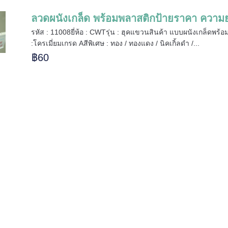
ลวดผนังเกล็ด พร้อมพลาสติกป้ายราคา ความยา
รหัส : 11008ยี่ห้อ : CWTรุ่น : ฮุคแขวนสินค้า แบบผนังเกล็ดพร้อม
:โครเมี่ยมเกรด Aสีพิเศษ : ทอง / ทองแดง / นิคเกิ้ลดำ /...
฿60