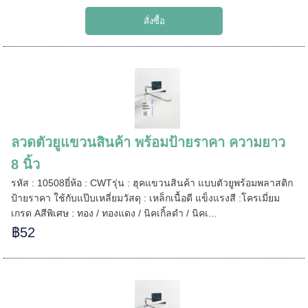
======
ลวดตัวยูแขวนสินค้า พร้อมป้ายราคา ความยาว
8 นิ้ว
รหัส : 10508ยี่ห้อ : CWTรุ่น : ฮุคแขวนสินค้า แบบตัวยูพร้อมพลาสติก
ป้ายราคา ใช้กับแป๊บเหลี่ยมวัสดุ : เหล็กเนื้อดี แข็งแรงสี :โครเมี่ยม
เกรด Aสีพิเศษ : ทอง / ทองแดง / นิคเกิ้ลดำ / นิคเ...
฿52
=====