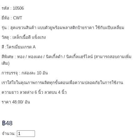
รหัส : 10506
======
ยี่ห้อ : CWT
รุ่น : ฮุคแขวนสินค้า แบบตัวยูพร้อมพลาสติกป้ายราคา ใช้กับแป๊บเหลี่ยม
วัสดุ : เหล็กเนื้อดี แข็งแรง
สี :โครเมี่ยมเกรด A
สีพิเศษ : ทอง / ทองแดง / นิคเกิ้ลดำ / นิคเกิ้ลแฮร์ไลน์ (สามารถสอบถามเพิ่ม
เติม)
การบรรจุ : กล่องละ 10 อัน
เราใส่ใจในคุณภาพการผลิตทุกขั้นตอนเพื่อความปลอดภัยในการใช้งาน
ความยาว ลวดล่าง 6 นิ้ว ลวดบน 4 นิ้ว
ราคา 48.00/ อัน
=====
฿48
จำนวน: