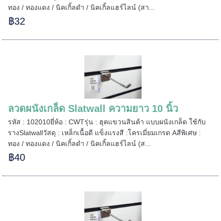
ทอง / ทองแดง / นิคเกิ้ลดำ / นิคเกิ้ลแฮร์ไลน์ (สา...
฿32
======
ลวดผนังเกล็ด Slatwall ความยาว 10 นิ้ว
รหัส : 102010ยี่ห้อ : CWTรุ่น : ฮุคแขวนสินค้า แบบผนังเกล็ด ใช้กับ
รางSlatwallวัสดุ : เหล็กเนื้อดี แข็งแรงสี :โครเมี่ยมเกรด Aสีพิเศษ :
ทอง / ทองแดง / นิคเกิ้ลดำ / นิคเกิ้ลแฮร์ไลน์ (ส...
฿40