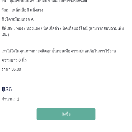
รุ่น : ฮุคแขวนสินค้า แบบผนังเกล็ด ใช้กับรางSlatwall
วัสดุ : เหล็กเนื้อดี แข็งแรง
======
สี :โครเมี่ยมเกรด A
สีพิเศษ : ทอง / ทองแดง / นิคเกิ้ลดำ / นิคเกิ้ลแฮร์ไลน์ (สามารถสอบถามเพิ่ม
เติม)
เราใส่ใจในคุณภาพการผลิตทุกขั้นตอนเพื่อความปลอดภัยในการใช้งาน
ความยาว 8 นิ้ว
ราคา 36.00
฿36
จำนวน:
=====