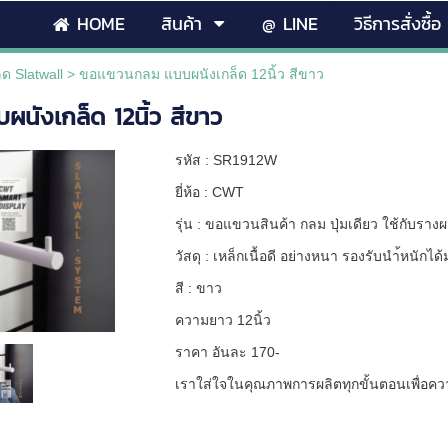
HOME
สินค้า
@ LINE
วิธีการสั่งซื้อ
ด Slatwall
>
ขอแขวนกลม แบบผนังเกล็ด 12นิ้ว สีขาว
ังเกล็ด 12นิ้ว สีขาว
รหัส : SR1912W
ยี่ห้อ : CWT
รุ่น : ขอแขวนสินค้า กลม ปุ่มเดียว ใช้กับรางผน
วัสดุ : เหล็กเนื้อดี อย่างหนา รองรับนำ้หนักได
สี : ขาว
ความยาว 12นิ้ว
ราคา อันละ 170-
เราใส่ใจในคุณภาพการผลิตทุกขั้นตอนเพื่อ