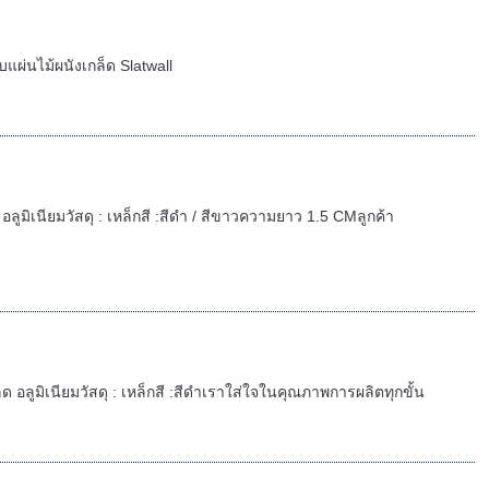
แผ่นไม้ผนังเกล็ด Slatwall
 อลูมิเนียมวัสดุ : เหล็กสี :สีดำ / สีขาวความยาว 1.5 CMลูกค้า
็ด อลูมิเนียมวัสดุ : เหล็กสี :สีดำเราใส่ใจในคุณภาพการผลิตทุกขั้น