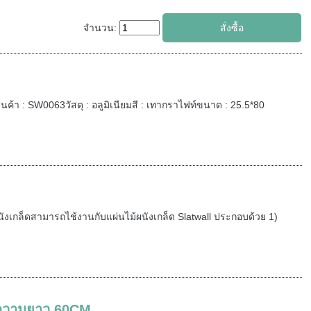
จำนวน:
ค้า : SW0063วัสดุ : อลูมิเนียมสี : เทากราไฟท์ขนาด : 25.5*80
้ผนังเกล็ดสามารถไช้งานกับแผ่นไม้ผนังเกล็ด Slatwall ประกอบด้วย 1)
l ความยาว 60CM