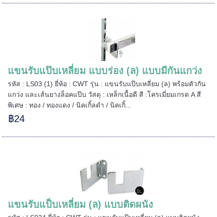
======
แขนรับแป๊บเหลี่ยม แบบร่อง (ล) แบบมีกันแกว่ง
รหัส : LS03 (1) ยี่ห้อ : CWT รุ่น : แขนรับแป๊บเหลี่ยม (ล) พร้อมตัวกัน
แกว่ง และเส้นยางล็อคแป๊บ วัสดุ : เหล็กเนื้อดี สี :โครเมี่ยมเกรด A สี
พิเศษ : ทอง / ทองแดง / นิคเกิ้ลดำ / นิคเกิ้...
฿24
แขนรับแป็บเหลี่ยม (ล) แบบติดผนัง
=====