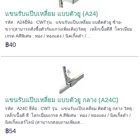
แขนรับแป๊บเหลี่ยม แบบตัวยู (A24)
=====
รหัส :​ A24ยี่ห้อ : CWTรุ่น : แขนรับแป๊บเหลี่ยม แบติดตัวยู ซ้าย-
ขวา(สามารถสั่งซื้อตัวกันแกว่งเพิ่มเติม)วัสดุ : เหล็กเนื้อดีสี :โครเมี่ยม
เกรด Aสีพิเศษ : ทอง / ทองแดง / นิคเกิ้ลดำ / ...
======
฿40
แขนรับแป๊บเหลี่ยม แบบตัวยู กลาง (A24C)
รหัส : A24C ยี่ห้อ : CWT รุ่น : แขนรับแป๊บเหลี่ยม ติดตัวยู กลาง วัสดุ :
เหล็กเนื้อดี สี :โครเมี่ยมเกรด A สีพิเศษ : ทอง / ทองแดง / นิคเกิ้ลดำ /
นิคเกิ้ลแฮร์ไลน์ (สามารถสอบถามเพิ่มเต...
฿54