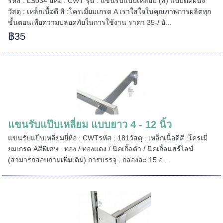
รหัส : LS034 ยี่ห้อ : CWT รุ่น : แขนรับแป๊บเหลี่ยม (ล) แบบติดผนัง
วัสดุ : เหล็กเนื้อดี สี :โครเมี่ยมเกรด A เราใส่ใจในคุณภาพการผลิตทุก
ขั้นตอนเพื่อความปลอดภัยในการใช้งาน ราคา 35-/ อั...
฿35
======
แขนรับแป๊บเหลี่ยม แบบยาว 4 - 12 นิ้ว
แขนรับแป๊บเหลี่ยมยี่ห้อ : CWTรหัส : 181วัสดุ : เหล็กเนื้อดีสี :โครเมี่
ยมเกรด Aสีพิเศษ : ทอง / ทองแดง / นิคเกิ้ลดำ / นิคเกิ้ลแฮร์ไลน์
(สามารถสอบถามเพิ่มเติม) การบรรจุ : กล่องละ 15 อ...